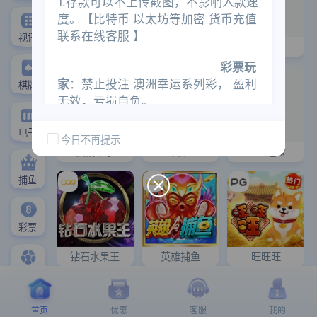
1.存款可以不上传截图，不影响入款速
度。【比特币 以太坊等加密 货币充值
联系在线客服 】
视讯
泳池派对
捕鱼乐园
南美之翼
彩票玩
家
：禁止投注 澳洲幸运系列彩， 盈利
棋牌
无效，亏损自负。
体育玩家注意：
电子
A.体育类
为了打造公平体育游戏环
今日不再提示
境 足球：仅限投注五大联赛，世界
快钱来了
宝石矿工
金龙送宝
杯，欧洲杯，亚洲杯，美洲杯，欧冠
捕鱼
联赛，禁止投注小赛事，否则盈利无
效亏损自负！
所有篮球赛事一律禁止投注，盈利无
彩票
效，亏损自负。
任何使用自动设备，抄水，蛇料，球
钻石水果王
英雄捕鱼
旺旺旺
料，非法软件视为异常投注！平台有
体育
权不予下分，冻结账号。
B.电子竞技
仅支持S系列全球总决赛,
首页
优惠
客服
我的